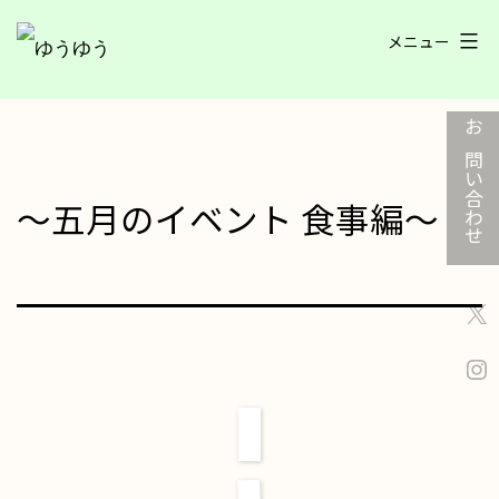
コ
メニュー
ン
ゆ
テ
う
ン
ゆ
ツ
お問い合わせ
う
へ
ス
～五月のイベント 食事編～
キ
ッ
プ
X
In