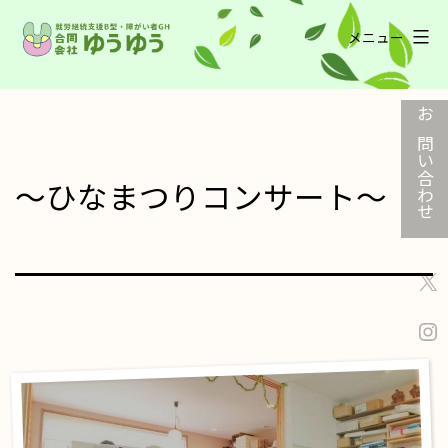
コ
メニュー
ン
ゆ
テ
う
ン
ゆ
ツ
お問い合わせ
う
へ
ス
～ひなまつりコンサート～
キ
ッ
プ
X
In